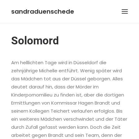
sandraduenschede
HOME
Solomord
BIOGRAFIE
BÜCHER
Am helllichten Tage wird in Düsseldorf die
zehnjährige Michelle entführt. Wenig später wird
AUTORENWELT
das Mädchen tot aus der Düssel geborgen. Alles
VERANSTALTUNGEN
deutet darauf hin, dass der Mörder im
KONTAKT
Kinderpornomilieu zu finden ist, aber die dortigen
Ermittlungen von Kommissar Hagen Brandt und
IMPRESSUM
seinem Kollegen Teichert verlaufen erfolglos. Bis
DATENSCHUTZ
ein weiteres Mädchen verschwindet und der Täter
durch Zufall gefasst werden kann. Doch die Zeit
arbeitet gegen Brandt und sein Team, denn der