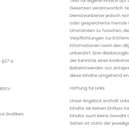
TMG für eigene Inhalte auf
Gesetzen verantwortlich. Na
Diensteanbieter jedoch nich
oder gespeicherte fremde 
Umständen zu forschen, die 
Verpflichtungen zur Entfer
Informationen nach den al
unberührt. Eine diesbezügli
der Kenntnis einer konkrete
 §27 a
Bekanntwerden von entspr
diese Inhalte umgehend en
Haftung für Links
 RStV:
Unser Angebot enthält Links
Inhalte wir keinen Einfluss
d Grafiken:
Inhalte auch keine Gewähr ü
Seiten ist stets der jeweili