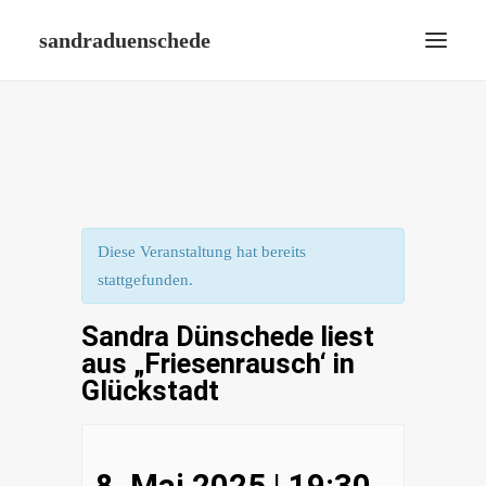
sandraduenschede
HOME
BIOGRAFIE
BÜCHER
AUTORENWELT
Diese Veranstaltung hat bereits
VERANSTALTUNGEN
stattgefunden.
KONTAKT
Sandra Dünschede liest
IMPRESSUM
aus „Friesenrausch‘ in
DATENSCHUTZ
Glückstadt