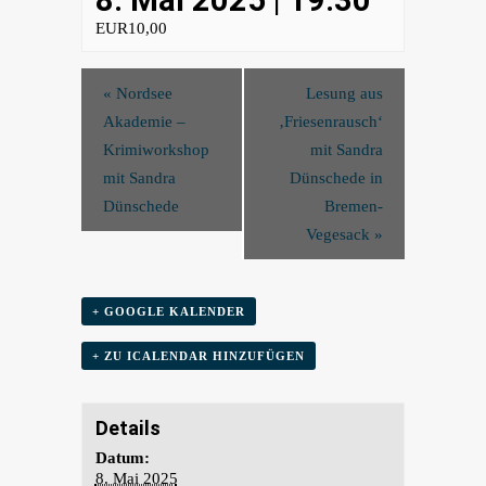
8. Mai 2025 | 19:30
EUR10,00
«
Nordsee
Lesung aus
Akademie –
‚Friesenrausch‘
Krimiworkshop
mit Sandra
mit Sandra
Dünschede in
Dünschede
Bremen-
Vegesack
»
+ GOOGLE KALENDER
+ ZU ICALENDAR HINZUFÜGEN
Details
Datum:
8. Mai 2025