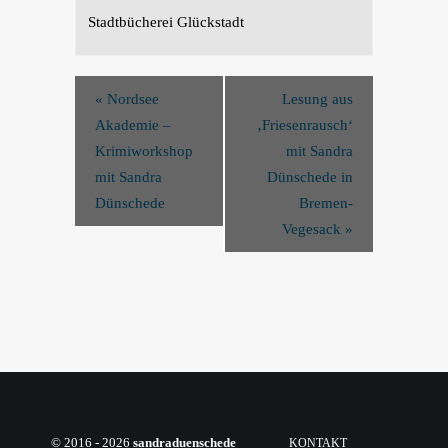
Stadtbücherei Glückstadt
«
Nordsee
Lesung aus
Akademie –
‚Friesenrausch‘
Krimiworkshop
mit Sandra
mit Sandra
Dünschede in
Dünschede
Bremen-
Vegesack
»
© 2016 - 2026
sandraduenschede
KONTAKT